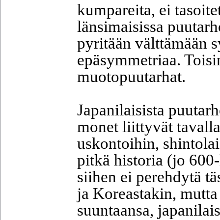
kumpareita, ei tasoit
länsimaisissa puutarh
pyritään välttämään s
epäsymmetriaa. Toisi
muotopuutarhat.
Japanilaisista puutarh
monet liittyvät tavalla
uskontoihin, shintola
pitkä historia (jo 600
siihen ei perehdytä tä
ja Koreastakin, mutta
suuntaansa, japanilai