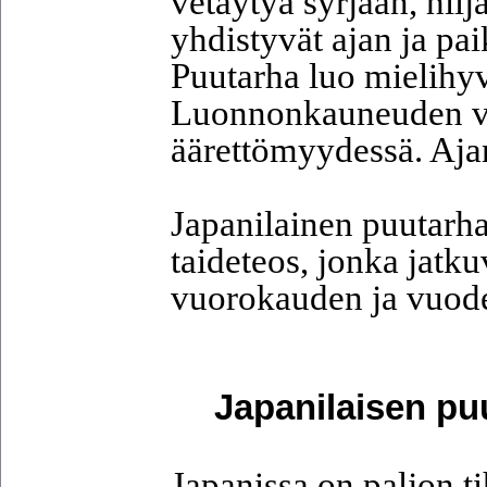
vetäytyä syrjään, hil
yhdistyvät ajan ja pai
Puutarha luo mielihyv
Luonnonkauneuden voi
äärettömyydessä. Aja
Japanilainen puutarha
taideteos, jonka jatk
vuorokauden ja vuode
Japanilaisen pu
Japanissa on paljon ti