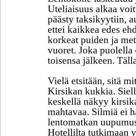
Uteliaisuus alkaa voit
päästy taksikyytiin, a
ettei kaikkea edes eh
korkeat puiden ja met
vuoret. Joka puolell
toisensa jälkeen. Täll
Vielä etsitään, sitä mi
Kirsikan kukkia. Siell
keskellä näkyy kirsik
mahtavaa. Silmiä ei h
lentomatkan uupumus 
Hotellilta tutkimaan 