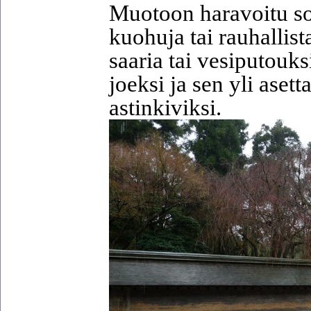
Muotoon haravoitu so
kuohuja tai rauhallist
saaria tai vesiputouk
joeksi ja sen yli asetta
astinkiviksi.