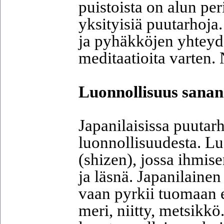
puistoista on alun per
yksityisiä puutarhoja
ja pyhäkköjen yhteyd
meditaatioita varten. 
Luonnollisuus sanan
Japanilaisissa puutar
luonnollisuudesta. Lu
(shizen), jossa ihmis
ja läsnä. Japanilainen
vaan pyrkii tuomaan e
meri, niitty, metsikkö