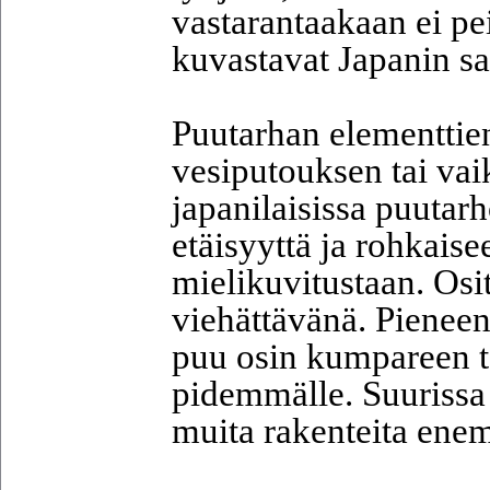
vastarantaakaan ei pe
kuvastavat Japanin sa
Puutarhan elementtien
vesiputouksen tai vai
japanilaisissa puutarh
etäisyyttä ja rohkaise
mielikuvitustaan. Osi
viehättävänä. Pieneen
puu osin kumpareen ta
pidemmälle. Suurissa 
muita rakenteita ene