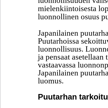
luonnollisuuden välises
mielenkiintoisesta lop
luonnollinen osuus pu
Japanilainen puutarha
Puutarhoissa sekoittu
luonnollisuus. Luonno
ja pensaat asetellaan 
vastaavassa luonnonpa
Japanilainen puutarh
luomus.
Puutarhan tarkoit