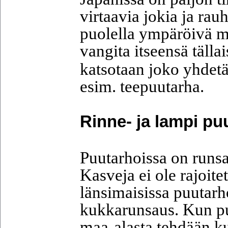
virtaavia jokia ja rau
puolella ympäröivä me
vangita itseensä täll
katsotaan joko yhdetä
esim. teepuutarha.
Rinne- ja lampi pu
Puutarhoissa on runsaa
Kasveja ei ole rajoit
länsimaisissa puutarho
kukkarunsaus. Kun pu
maa-alasta tehdään 