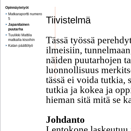
Opinnäytetyöt
Matkaraportti numero
Tiivistelmä
5
Japanilainen
puutarha
Tuulikki Mattila
Tässä työssä perehdy
matkalla kisoihin
Katan päättötyö
ilmeisiin, tunnelmaan
näiden puutarhojen tar
luonnollisuus merkits
tässä ei voida tutkia, 
tutkia ja kokea ja op
hieman sitä mitä se k
Johdanto
Lentokone laskeutuu 