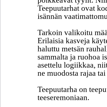
Teepuutarhat ovat kod
isännän vaatimattomu
Tarkoin valikoitu mää
Erilaisia kasveja käy
haluttu metsän rauhall
sammalta ja ruohoa is
asettelu logiikkaa, ni
ne muodosta rajaa tai
Teepuutarha on teepuu
teeseremoniaan.