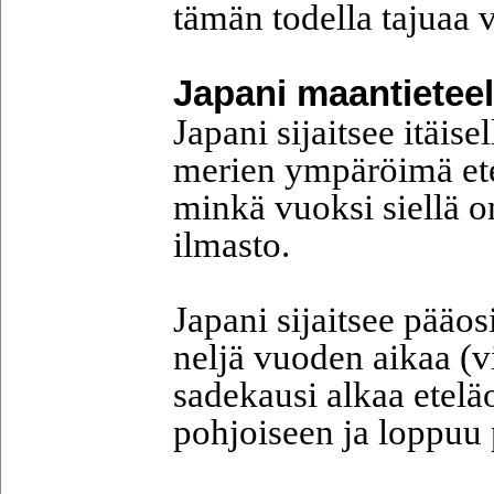
tämän todella tajuaa 
Japani maantieteel
Japani sijaitsee itäis
merien ympäröimä etel
minkä vuoksi siellä o
ilmasto.
Japani sijaitsee pääo
neljä vuoden aikaa (v
sadekausi alkaa eteläo
pohjoiseen ja loppuu 