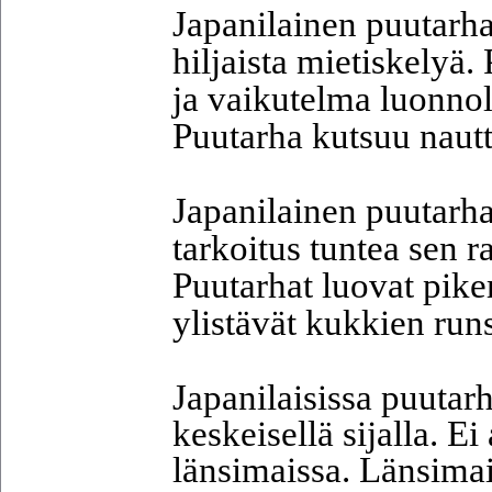
Japanilainen puutarha
hiljaista mietiskelyä
ja vaikutelma luonnol
Puutarha kutsuu naut
Japanilainen puutarh
tarkoitus tuntea sen ra
Puutarhat luovat pik
ylistävät kukkien run
Japanilaisissa puutar
keskeisellä sijalla. 
länsimaissa. Länsimais