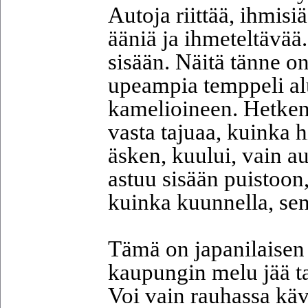
Autoja riittää, ihmisiä
ääniä ja ihmeteltävää.
sisään. Näitä tänne on
upeampia temppeli alu
kamelioineen. Hetken
vasta tajuaa, kuinka hi
äsken, kuului, vain au
astuu sisään puistoon,
kuinka kuunnella, se
Tämä on japanilaisen 
kaupungin melu jää t
Voi vain rauhassa käve