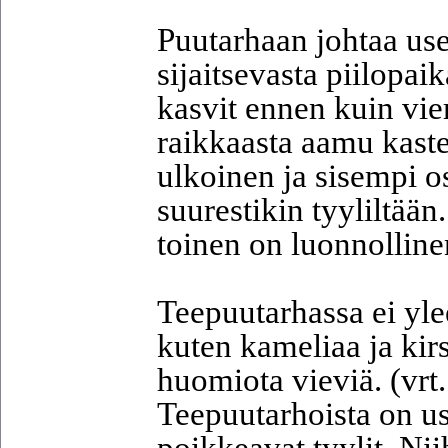
Puutarhaan johtaa use
sijaitsevasta piilopai
kasvit ennen kuin vie
raikkaasta aamu kaste
ulkoinen ja sisempi os
suurestikin tyyliltään.
toinen on luonnollinen
Teepuutarhassa ei yle
kuten kameliaa ja kirs
huomiota vieviä. (vrt
Teepuutarhoista on us
poikkeavat tyylit. Nii