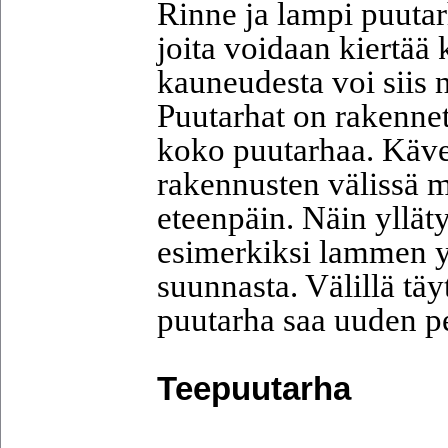
Rinne ja lampi puutar
joita voidaan kiertää 
kauneudesta voi siis 
Puutarhat on rakennett
koko puutarhaa. Kävel
rakennusten välissä m
eteenpäin. Näin yllät
esimerkiksi lammen ym
suunnasta. Välillä tä
puutarha saa uuden pe
Teepuutarha