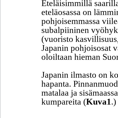
Eteläisimmillä saaril
eteläosassa on lämmin
pohjoisemmassa viile
subalpiininen vyöhyke
(vuoristo kasvillisuus
Japanin pohjoisosat va
oloiltaan hieman Suo
Japanin ilmasto on k
hapanta. Pinnanmuodot
matalaa ja sisämaassa 
kumpareita (
Kuva1
.)