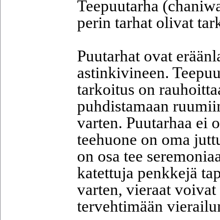
Teepuutarha (chaniwa
perin tarhat olivat tar
Puutarhat ovat eräänl
astinkivineen. Teepuu
tarkoitus on rauhoittaa
puhdistamaan ruumiin
varten. Puutarhaa ei o
teehuone on oma jutt
on osa tee seremoniaa.
katettuja penkkejä ta
varten, vieraat voiva
tervehtimään vierailu