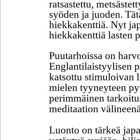
ratsastettu, metsästet
syöden ja juoden. Tätä
hiekkakenttiä. Nyt jap
hiekkakenttiä lasten p
Puutarhoissa on harvo
Englantilaistyylisen 
katsottu stimuloivan l
mielen tyyneyteen pyr
perimmäinen tarkoitus
meditaation välineenä
Luonto on tärkeä japa