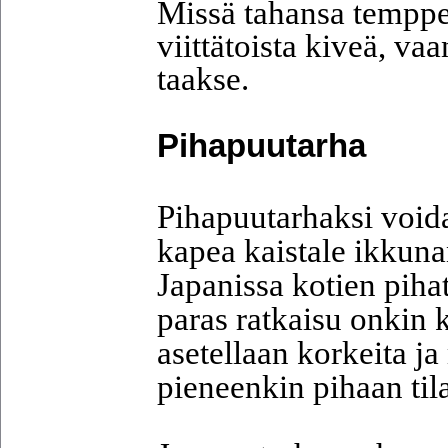
Missä tahansa temppeli
viittätoista kiveä, va
taakse.
Pihapuutarha
Pihapuutarhaksi voida
kapea kaistale ikkunan
Japanissa kotien pihat 
paras ratkaisu onkin 
asetellaan korkeita j
pieneenkin pihaan tila