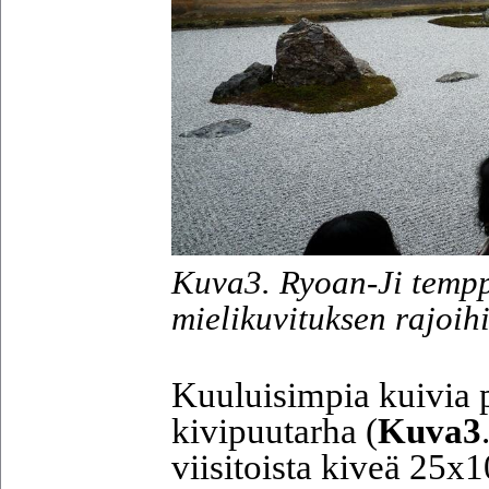
Kuva3. Ryoan-Ji tempp
mielikuvituksen rajoih
Kuuluisimpia kuivia 
kivipuutarha (
Kuva3
viisitoista kiveä 25x1