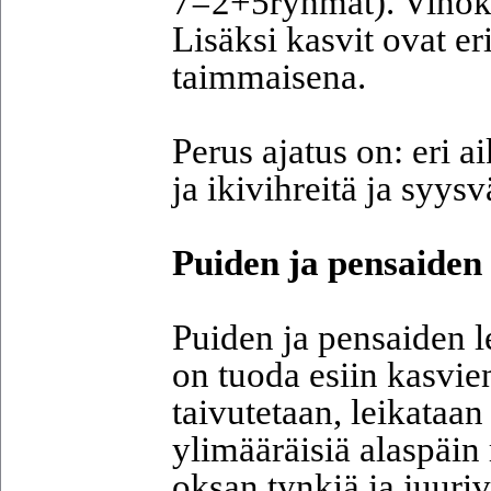
7=2+5ryhmät). Vinoko
Lisäksi kasvit ovat er
taimmaisena.
Perus ajatus on: eri a
ja ikivihreitä ja syys
Puiden ja pensaiden
Puiden ja pensaiden l
on tuoda esiin kasvie
taivutetaan, leikataan
ylimääräisiä alaspäin
oksan tynkiä ja juuriv