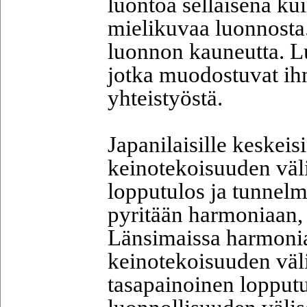
luontoa sellaisena k
mielikuvaa luonnosta.
luonnon kauneutta. L
jotka muodostuvat ih
yhteistyöstä.
Japanilaisille keskei
keinotekoisuuden väl
lopputulos ja tunnel
pyritään harmoniaan, 
Länsimaissa harmonia 
keinotekoisuuden väli
tasapainoinen lopput