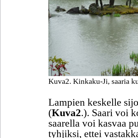
Kuva2. Kinkaku-Ji, saaria k
Lampien keskelle sijo
(
Kuva2
.). Saari voi k
saarella voi kasvaa p
tyhjiksi, ettei vastak